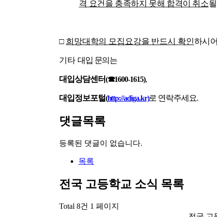
격
요건을 충족하지 못해 합격이 취소
될
□
희망대학의 모집요강을 반드시 확인
하시어
기타
대입 문의는
대입상담센터
,
(
☎
1600-1615)
대입정보포털
로 연락주세요
.
(
http://adiga.kr)
댓글목록
등록된 댓글이 없습니다.
목록
전국 고등학교 소식
목록
Total 8건
1 페이지
전국 고