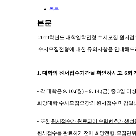
목록
본문
2019
학년도 대학입학전형 수시모집 원서
수시모집전형에 대한 유의사항을 안내해드
1.
대학의 원서접수기간을 확인하시고
, 6
회
◦
각 대학은
9. 10.(
월
) ~ 9. 14.(
금
)
중
3
일 이
희망대학
수시모집요강의 원서접수 마감일
(
◦
또한
원서접수가 완료되어 수험번호가 생성된
원서접수를 완료하기 전에 희망전형
,
모집단