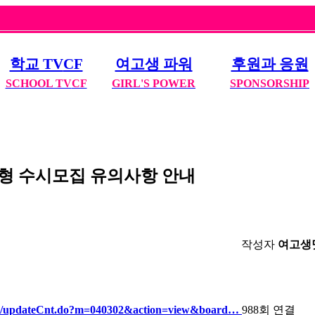
학교 TV
CF
여고생 파워
후원과 응원
SCHOOL TV
CF
GIRL'S POWER
SPONSORSHIP
전형 수시모집 유의사항 안내
작성자
여고생
Cnts/updateCnt.do?m=040302&action=view&board…
988회 연결