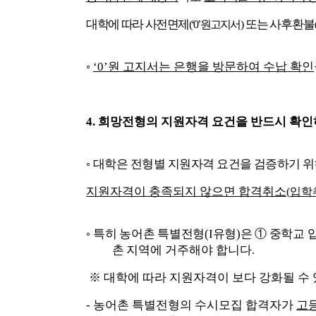
대학에 따라 사전
면제
또는 사후환불
(‘0’
원고지서
)
◦
‘0’
원 고지서는 은행을 방문하여 수납 확인
4.
희망전형의 지원자격 요건을 반드시 확
◦
대학은 전형별 지원자격 요건을 검증하기 
지원자격이 충족되지 않으면 합격취소
(
입학
◦
특히 농어촌 특별전형
(I
유형
)
은
①
중학교 
촌
지역에 거주해야 합니다
.
※
대학에 따라 지원자격이 보다 강화될 수
-
농어촌 특별전형의 수시모집 합격자가
고등