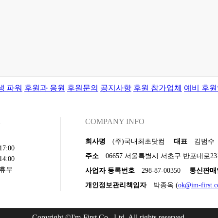
생 파워
후원과 응원
후원문의
공지사항
후원 참가업체
예비 후
R
COMPANY INFO
회사명
(주)국내최초닷컴
대표
김범수
7:00
주소
06657 서울특별시 서초구 반포대로23
4:00
 휴무
사업자 등록번호
298-87-00350
통신판매
개인정보관리책임자
박종옥 (
ok@im-first.
Copyright ©I'm-First Co., Ltd. All rights reserved.